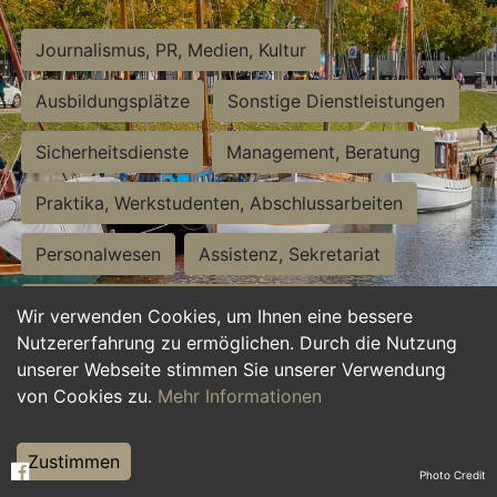
Journalismus, PR, Medien, Kultur
Ausbildungsplätze
Sonstige Dienstleistungen
Sicherheitsdienste
Management, Beratung
Praktika, Werkstudenten, Abschlussarbeiten
Personalwesen
Assistenz, Sekretariat
Hilfskräfte, Aushilfs- und Nebenjobs
Wir verwenden Cookies, um Ihnen eine bessere
Nutzererfahrung zu ermöglichen. Durch die Nutzung
Einkauf, Logistik, Materialwirtschaft
unserer Webseite stimmen Sie unserer Verwendung
von Cookies zu.
Mehr Informationen
Weiterbildung, Studium, duale Ausbildung
Tourismus
Rechtswesen
IT, Software
Zustimmen
Photo Credit