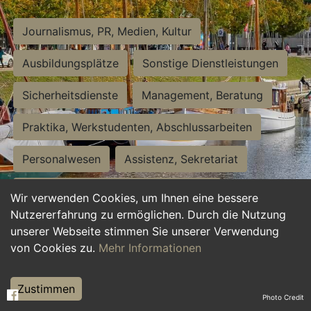
Journalismus, PR, Medien, Kultur
Ausbildungsplätze
Sonstige Dienstleistungen
Sicherheitsdienste
Management, Beratung
Praktika, Werkstudenten, Abschlussarbeiten
Personalwesen
Assistenz, Sekretariat
Hilfskräfte, Aushilfs- und Nebenjobs
Wir verwenden Cookies, um Ihnen eine bessere
Nutzererfahrung zu ermöglichen. Durch die Nutzung
Einkauf, Logistik, Materialwirtschaft
unserer Webseite stimmen Sie unserer Verwendung
von Cookies zu.
Mehr Informationen
Weiterbildung, Studium, duale Ausbildung
Tourismus
Rechtswesen
IT, Software
Zustimmen
Photo Credit