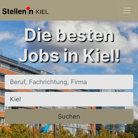
KIEL
Die besten
Jobs in Kiel!
Beruf, Fachrichtung, Firma
Ort, Stadt
Suchen