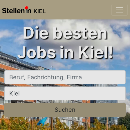
KIEL
Die besten
Jobs in Kiel!
Beruf, Fachrichtung, Firma
Ort, Stadt
Suchen