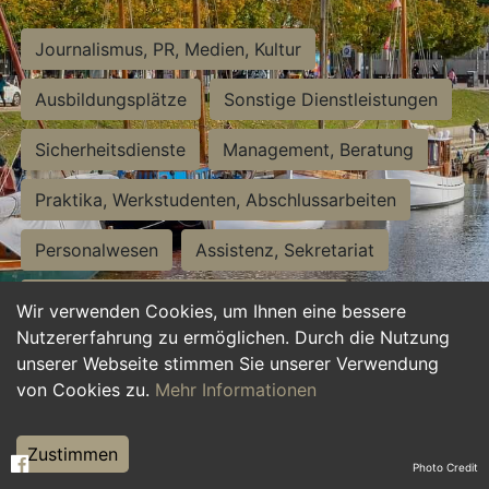
Journalismus, PR, Medien, Kultur
Ausbildungsplätze
Sonstige Dienstleistungen
Sicherheitsdienste
Management, Beratung
Praktika, Werkstudenten, Abschlussarbeiten
Personalwesen
Assistenz, Sekretariat
Hilfskräfte, Aushilfs- und Nebenjobs
Wir verwenden Cookies, um Ihnen eine bessere
Nutzererfahrung zu ermöglichen. Durch die Nutzung
Einkauf, Logistik, Materialwirtschaft
unserer Webseite stimmen Sie unserer Verwendung
von Cookies zu.
Mehr Informationen
Weiterbildung, Studium, duale Ausbildung
Tourismus
Rechtswesen
IT, Software
Zustimmen
Photo Credit