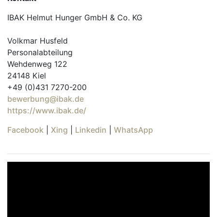
IBAK Helmut Hunger GmbH & Co. KG
Volkmar Husfeld
Personalabteilung
Wehdenweg 122
24148 Kiel
+49 (0)431 7270-200
bewerbung@ibak.de
https://www.ibak.de/
Facebook
|
Xing
|
Linkedin
|
WhatsApp