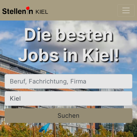
KIEL
Die besten
Jobs in Kiel!
Beruf, Fachrichtung, Firma
Ort, Stadt
Suchen