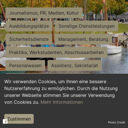
Journalismus, PR, Medien, Kultur
Ausbildungsplätze
Sonstige Dienstleistungen
Sicherheitsdienste
Management, Beratung
Praktika, Werkstudenten, Abschlussarbeiten
Personalwesen
Assistenz, Sekretariat
Hilfskräfte, Aushilfs- und Nebenjobs
Wir verwenden Cookies, um Ihnen eine bessere
Nutzererfahrung zu ermöglichen. Durch die Nutzung
Einkauf, Logistik, Materialwirtschaft
unserer Webseite stimmen Sie unserer Verwendung
von Cookies zu.
Mehr Informationen
Weiterbildung, Studium, duale Ausbildung
Tourismus
Rechtswesen
IT, Software
Zustimmen
Photo Credit