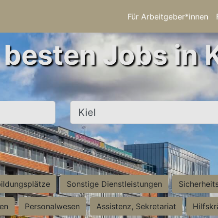
Für Arbeitgeber*innen
 besten Jobs in K
Ort, Stadt
ildungsplätze
Sonstige Dienstleistungen
Sicherheit
ten
Personalwesen
Assistenz, Sekretariat
Hilfsk