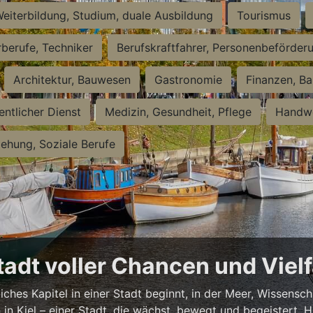
eiterbildung, Studium, duale Ausbildung
Tourismus
rberufe, Techniker
Berufskraftfahrer, Personenbeförder
Architektur, Bauwesen
Gastronomie
Finanzen, Ba
entlicher Dienst
Medizin, Gesundheit, Pflege
Handwe
iehung, Soziale Berufe
Stadt voller Chancen und Vielf
iches Kapitel in einer Stadt beginnt, in der Meer, Wissensc
en in Kiel – einer Stadt, die wächst, bewegt und begeistert.