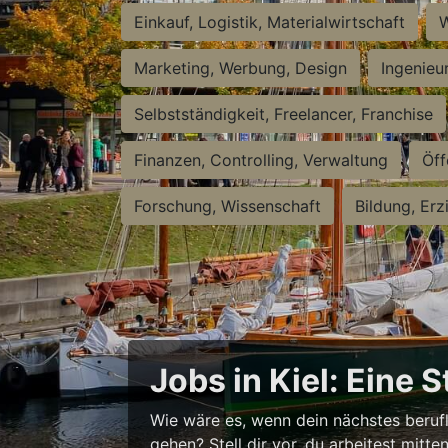
Einkauf, Logistik, Materialwirtschaft
W
Marketing, Werbung, Design
Ingenieu
Selbstständigkeit, Freelancer, Franchise
Finanzen, Controlling, Verwaltung
Öff
Forschung, Wissenschaft
Bildung, Erz
Jobs in Kiel: Eine 
Wie wäre es, wenn dein nächstes berufl
gehen? Stell dir vor, du arbeitest mitt