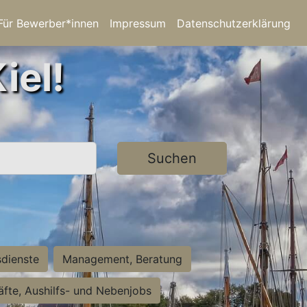
Für Bewerber*innen
Impressum
Datenschutzerklärung
iel!
Suchen
sdienste
Management, Beratung
räfte, Aushilfs- und Nebenjobs