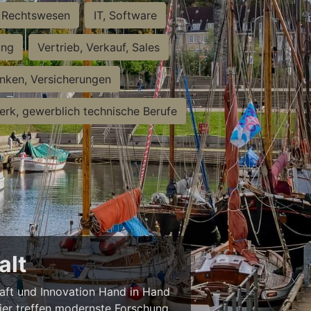
Rechtswesen
IT, Software
ung
Vertrieb, Verkauf, Sales
nken, Versicherungen
rk, gewerblich technische Berufe
alt
haft und Innovation Hand in Hand
 Hier treffen modernste Forschung