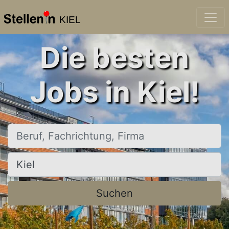
KIEL
Die besten
Jobs in Kiel!
Beruf, Fachrichtung, Firma
Ort, Stadt
Suchen