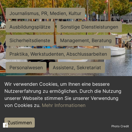
Journalismus, PR, Medien, Kultur
Ausbildungsplätze
Sonstige Dienstleistungen
Sicherheitsdienste
Management, Beratung
Praktika, Werkstudenten, Abschlussarbeiten
Personalwesen
Assistenz, Sekretariat
Hilfskräfte, Aushilfs- und Nebenjobs
Wir verwenden Cookies, um Ihnen eine bessere
Nutzererfahrung zu ermöglichen. Durch die Nutzung
Einkauf, Logistik, Materialwirtschaft
unserer Webseite stimmen Sie unserer Verwendung
von Cookies zu.
Mehr Informationen
Weiterbildung, Studium, duale Ausbildung
Tourismus
Rechtswesen
IT, Software
Zustimmen
Photo Credit