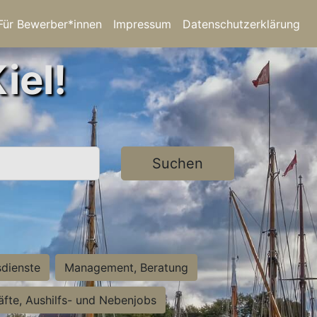
Für Bewerber*innen
Impressum
Datenschutzerklärung
iel!
Suchen
sdienste
Management, Beratung
räfte, Aushilfs- und Nebenjobs