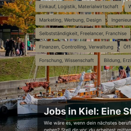
Einkauf, Logistik, Materialwirtschaft
W
Marketing, Werbung, Design
Ingenieu
Selbstständigkeit, Freelancer, Franchise
Finanzen, Controlling, Verwaltung
Öff
Forschung, Wissenschaft
Bildung, Erz
Jobs in Kiel: Eine 
Wie wäre es, wenn dein nächstes berufl
gehen? Stell dir vor, du arbeitest mitt