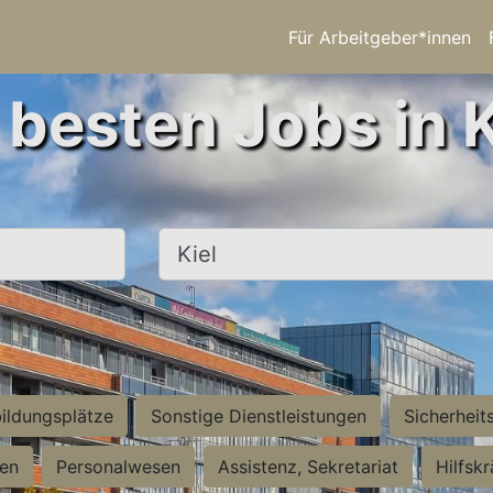
Für Arbeitgeber*innen
 besten Jobs in K
Ort, Stadt
ildungsplätze
Sonstige Dienstleistungen
Sicherheit
ten
Personalwesen
Assistenz, Sekretariat
Hilfsk