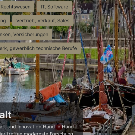
Rechtswesen
IT, Software
ung
Vertrieb, Verkauf, Sales
nken, Versicherungen
rk, gewerblich technische Berufe
alt
haft und Innovation Hand in Hand
 Hier treffen modernste Forschung