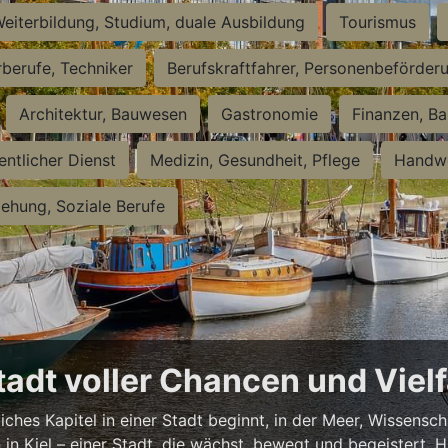
eiterbildung, Studium, duale Ausbildung
Tourismus
rberufe, Techniker
Berufskraftfahrer, Personenbeförder
Architektur, Bauwesen
Gastronomie
Finanzen, Ba
entlicher Dienst
Medizin, Gesundheit, Pflege
Handwe
iehung, Soziale Berufe
Stadt voller Chancen und Vielf
iches Kapitel in einer Stadt beginnt, in der Meer, Wissensc
en in Kiel – einer Stadt, die wächst, bewegt und begeistert.