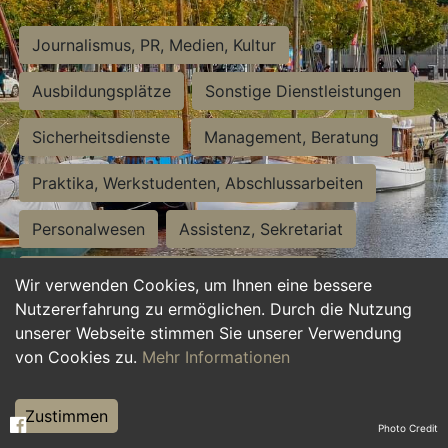
Journalismus, PR, Medien, Kultur
Ausbildungsplätze
Sonstige Dienstleistungen
Sicherheitsdienste
Management, Beratung
Praktika, Werkstudenten, Abschlussarbeiten
Personalwesen
Assistenz, Sekretariat
Hilfskräfte, Aushilfs- und Nebenjobs
Wir verwenden Cookies, um Ihnen eine bessere
Nutzererfahrung zu ermöglichen. Durch die Nutzung
Einkauf, Logistik, Materialwirtschaft
unserer Webseite stimmen Sie unserer Verwendung
von Cookies zu.
Mehr Informationen
Weiterbildung, Studium, duale Ausbildung
Tourismus
Rechtswesen
IT, Software
Zustimmen
Photo Credit