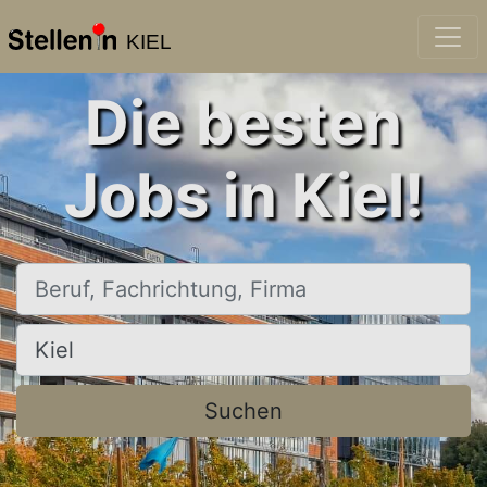
KIEL
Die besten
Jobs in Kiel!
Beruf, Fachrichtung, Firma
Ort, Stadt
Suchen