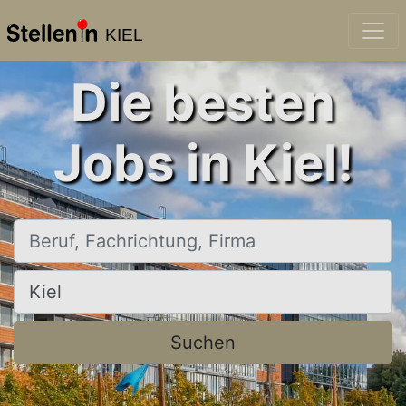
KIEL
Die besten
Jobs in Kiel!
Beruf, Fachrichtung, Firma
Ort, Stadt
Suchen