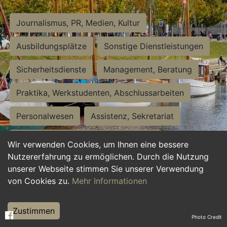
Journalismus, PR, Medien, Kultur
Ausbildungsplätze
Sonstige Dienstleistungen
Sicherheitsdienste
Management, Beratung
Praktika, Werkstudenten, Abschlussarbeiten
Personalwesen
Assistenz, Sekretariat
Hilfskräfte, Aushilfs- und Nebenjobs
Wir verwenden Cookies, um Ihnen eine bessere
Nutzererfahrung zu ermöglichen. Durch die Nutzung
Einkauf, Logistik, Materialwirtschaft
unserer Webseite stimmen Sie unserer Verwendung
von Cookies zu.
Mehr Informationen
Weiterbildung, Studium, duale Ausbildung
Tourismus
Rechtswesen
IT, Software
Zustimmen
Photo Credit