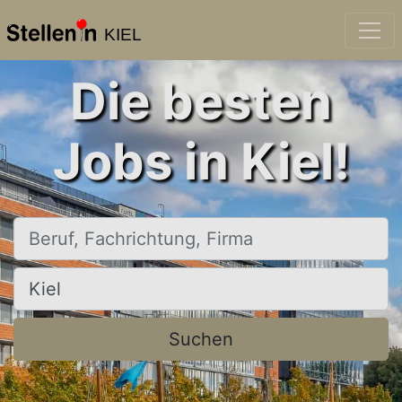
KIEL
Die besten
Jobs in Kiel!
Beruf, Fachrichtung, Firma
Ort, Stadt
Suchen