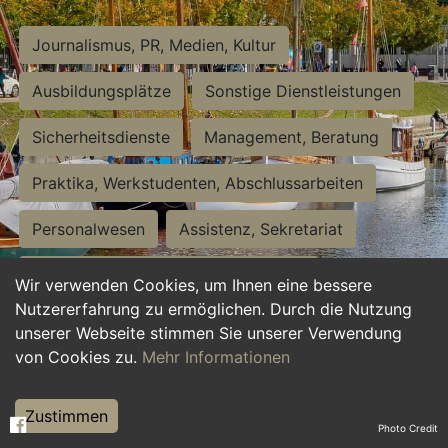
Journalismus, PR, Medien, Kultur
Ausbildungsplätze
Sonstige Dienstleistungen
Sicherheitsdienste
Management, Beratung
Praktika, Werkstudenten, Abschlussarbeiten
Personalwesen
Assistenz, Sekretariat
Hilfskräfte, Aushilfs- und Nebenjobs
Wir verwenden Cookies, um Ihnen eine bessere
Nutzererfahrung zu ermöglichen. Durch die Nutzung
Einkauf, Logistik, Materialwirtschaft
unserer Webseite stimmen Sie unserer Verwendung
von Cookies zu.
Mehr Informationen
Weiterbildung, Studium, duale Ausbildung
Tourismus
Rechtswesen
IT, Software
Zustimmen
Photo Credit