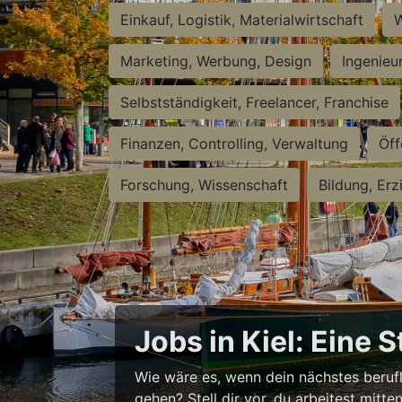
Einkauf, Logistik, Materialwirtschaft
W
Marketing, Werbung, Design
Ingenieu
Selbstständigkeit, Freelancer, Franchise
Finanzen, Controlling, Verwaltung
Öff
Forschung, Wissenschaft
Bildung, Erz
Jobs in Kiel: Eine 
Wie wäre es, wenn dein nächstes berufl
gehen? Stell dir vor, du arbeitest mitt