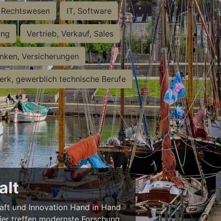
Rechtswesen
IT, Software
ung
Vertrieb, Verkauf, Sales
nken, Versicherungen
rk, gewerblich technische Berufe
alt
haft und Innovation Hand in Hand
 Hier treffen modernste Forschung