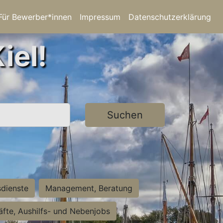
Für Bewerber*innen
Impressum
Datenschutzerklärung
iel!
Suchen
sdienste
Management, Beratung
räfte, Aushilfs- und Nebenjobs