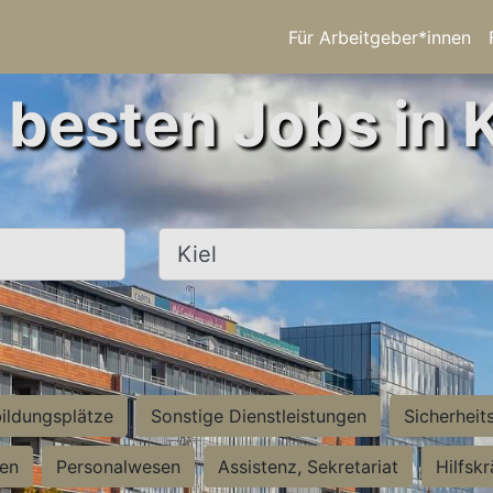
Für Arbeitgeber*innen
 besten Jobs in K
Ort, Stadt
ildungsplätze
Sonstige Dienstleistungen
Sicherheit
ten
Personalwesen
Assistenz, Sekretariat
Hilfsk