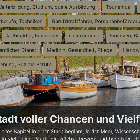
eiterbildung, Studium, duale Ausbildung
Tourismus
rberufe, Techniker
Berufskraftfahrer, Personenbeförder
Architektur, Bauwesen
Gastronomie
Finanzen, Ba
entlicher Dienst
Medizin, Gesundheit, Pflege
Handwe
iehung, Soziale Berufe
Stadt voller Chancen und Vielf
iches Kapitel in einer Stadt beginnt, in der Meer, Wissensc
en in Kiel – einer Stadt, die wächst, bewegt und begeistert.