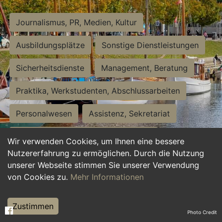
Journalismus, PR, Medien, Kultur
Ausbildungsplätze
Sonstige Dienstleistungen
Sicherheitsdienste
Management, Beratung
Praktika, Werkstudenten, Abschlussarbeiten
Personalwesen
Assistenz, Sekretariat
Hilfskräfte, Aushilfs- und Nebenjobs
Wir verwenden Cookies, um Ihnen eine bessere
Nutzererfahrung zu ermöglichen. Durch die Nutzung
Einkauf, Logistik, Materialwirtschaft
unserer Webseite stimmen Sie unserer Verwendung
von Cookies zu.
Mehr Informationen
Weiterbildung, Studium, duale Ausbildung
Tourismus
Rechtswesen
IT, Software
Zustimmen
Photo Credit