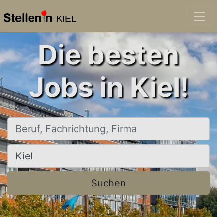
KIEL
Die besten
Jobs in Kiel!
Beruf, Fachrichtung, Firma
Ort, Stadt
Suchen