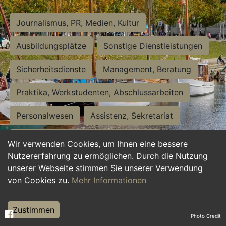
Journalismus, PR, Medien, Kultur
Ausbildungsplätze
Sonstige Dienstleistungen
Sicherheitsdienste
Management, Beratung
Praktika, Werkstudenten, Abschlussarbeiten
Personalwesen
Assistenz, Sekretariat
Hilfskräfte, Aushilfs- und Nebenjobs
Wir verwenden Cookies, um Ihnen eine bessere
Nutzererfahrung zu ermöglichen. Durch die Nutzung
Einkauf, Logistik, Materialwirtschaft
unserer Webseite stimmen Sie unserer Verwendung
von Cookies zu.
Mehr Informationen
Weiterbildung, Studium, duale Ausbildung
Tourismus
Rechtswesen
IT, Software
Zustimmen
Photo Credit