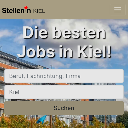
KIEL
Die besten
Jobs in Kiel!
Beruf, Fachrichtung, Firma
Ort, Stadt
Suchen