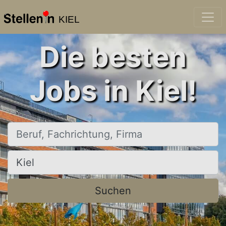
KIEL
Die besten
Jobs in Kiel!
Beruf, Fachrichtung, Firma
Ort, Stadt
Suchen