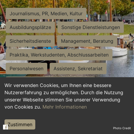
Journalismus, PR, Medien, Kultur
Ausbildungsplätze
Sonstige Dienstleistungen
Sicherheitsdienste
Management, Beratung
Praktika, Werkstudenten, Abschlussarbeiten
Personalwesen
Assistenz, Sekretariat
Hilfskräfte, Aushilfs- und Nebenjobs
Wir verwenden Cookies, um Ihnen eine bessere
Nutzererfahrung zu ermöglichen. Durch die Nutzung
Einkauf, Logistik, Materialwirtschaft
unserer Webseite stimmen Sie unserer Verwendung
von Cookies zu.
Mehr Informationen
Weiterbildung, Studium, duale Ausbildung
Tourismus
Rechtswesen
IT, Software
Zustimmen
Photo Credit