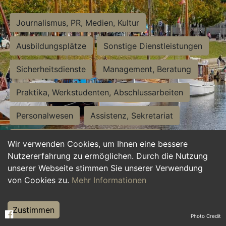
Journalismus, PR, Medien, Kultur
Ausbildungsplätze
Sonstige Dienstleistungen
Sicherheitsdienste
Management, Beratung
Praktika, Werkstudenten, Abschlussarbeiten
Personalwesen
Assistenz, Sekretariat
Hilfskräfte, Aushilfs- und Nebenjobs
Wir verwenden Cookies, um Ihnen eine bessere
Nutzererfahrung zu ermöglichen. Durch die Nutzung
Einkauf, Logistik, Materialwirtschaft
unserer Webseite stimmen Sie unserer Verwendung
von Cookies zu.
Mehr Informationen
Weiterbildung, Studium, duale Ausbildung
Tourismus
Rechtswesen
IT, Software
Zustimmen
Photo Credit