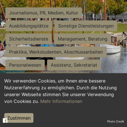
Journalismus, PR, Medien, Kultur
Ausbildungsplätze
Sonstige Dienstleistungen
Sicherheitsdienste
Management, Beratung
Praktika, Werkstudenten, Abschlussarbeiten
Personalwesen
Assistenz, Sekretariat
Hilfskräfte, Aushilfs- und Nebenjobs
Wir verwenden Cookies, um Ihnen eine bessere
Nutzererfahrung zu ermöglichen. Durch die Nutzung
Einkauf, Logistik, Materialwirtschaft
unserer Webseite stimmen Sie unserer Verwendung
von Cookies zu.
Mehr Informationen
Weiterbildung, Studium, duale Ausbildung
Tourismus
Rechtswesen
IT, Software
Zustimmen
Photo Credit