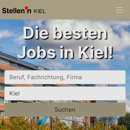
KIEL
Die besten
Jobs in Kiel!
Beruf, Fachrichtung, Firma
Ort, Stadt
Suchen