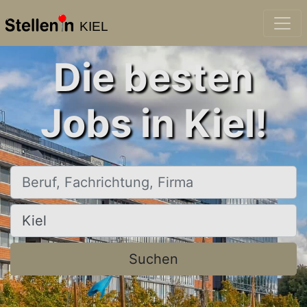
KIEL
Die besten
Jobs in Kiel!
Beruf, Fachrichtung, Firma
Ort, Stadt
Suchen