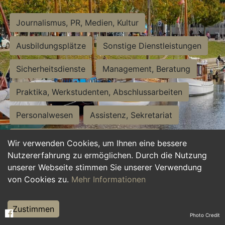
Journalismus, PR, Medien, Kultur
Ausbildungsplätze
Sonstige Dienstleistungen
Sicherheitsdienste
Management, Beratung
Praktika, Werkstudenten, Abschlussarbeiten
Personalwesen
Assistenz, Sekretariat
Hilfskräfte, Aushilfs- und Nebenjobs
Wir verwenden Cookies, um Ihnen eine bessere
Nutzererfahrung zu ermöglichen. Durch die Nutzung
Einkauf, Logistik, Materialwirtschaft
unserer Webseite stimmen Sie unserer Verwendung
von Cookies zu.
Mehr Informationen
Weiterbildung, Studium, duale Ausbildung
Tourismus
Rechtswesen
IT, Software
Zustimmen
Photo Credit