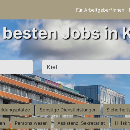
Für Arbeitgeber*innen
 besten Jobs in K
Ort, Stadt
ildungsplätze
Sonstige Dienstleistungen
Sicherheit
ten
Personalwesen
Assistenz, Sekretariat
Hilfsk