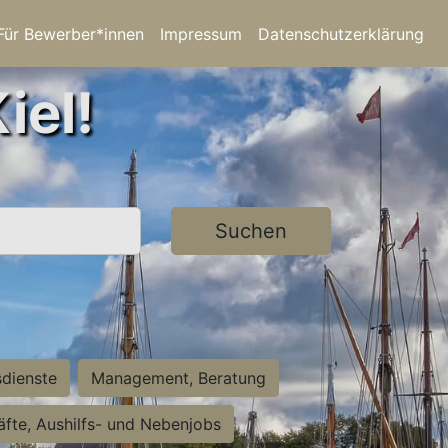
Für Bewerber*innen
Impressum
Datenschutzerklärung
iel!
Suchen
sdienste
Management, Beratung
räfte, Aushilfs- und Nebenjobs