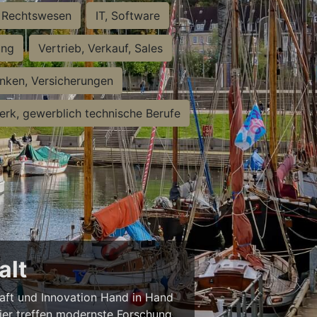
Rechtswesen
IT, Software
ung
Vertrieb, Verkauf, Sales
nken, Versicherungen
rk, gewerblich technische Berufe
alt
haft und Innovation Hand in Hand
 Hier treffen modernste Forschung