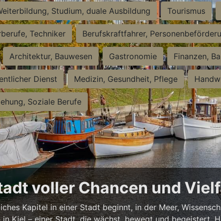
eiterbildung, Studium, duale Ausbildung
Tourismus
rberufe, Techniker
Berufskraftfahrer, Personenbeförder
Architektur, Bauwesen
Gastronomie
Finanzen, Ba
entlicher Dienst
Medizin, Gesundheit, Pflege
Handwe
iehung, Soziale Berufe
Stadt voller Chancen und Vielf
iches Kapitel in einer Stadt beginnt, in der Meer, Wissensc
en in Kiel – einer Stadt, die wächst, bewegt und begeistert.