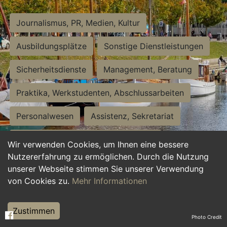
Journalismus, PR, Medien, Kultur
Ausbildungsplätze
Sonstige Dienstleistungen
Sicherheitsdienste
Management, Beratung
Praktika, Werkstudenten, Abschlussarbeiten
Personalwesen
Assistenz, Sekretariat
Hilfskräfte, Aushilfs- und Nebenjobs
Wir verwenden Cookies, um Ihnen eine bessere
Nutzererfahrung zu ermöglichen. Durch die Nutzung
Einkauf, Logistik, Materialwirtschaft
unserer Webseite stimmen Sie unserer Verwendung
von Cookies zu.
Mehr Informationen
Weiterbildung, Studium, duale Ausbildung
Tourismus
Rechtswesen
IT, Software
Zustimmen
Photo Credit