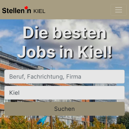
KIEL
Die besten
Jobs in Kiel!
Beruf, Fachrichtung, Firma
Ort, Stadt
Suchen