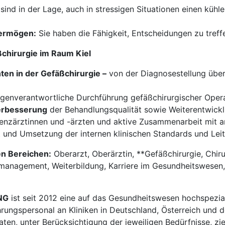
sind in der Lage, auch in stressigen Situationen einen kühl
ermögen:
Sie haben die Fähigkeit, Entscheidungen zu tref
chirurgie im Raum Kiel
ten in der Gefäßchirurgie –
von der Diagnosestellung übe
genverantwortliche Durchführung gefäßchirurgischer Opera
Verbesserung
der Behandlungsqualität sowie Weiterentwickl
enzärztinnen und -ärzten und aktive Zusammenarbeit mit a
 und Umsetzung der internen klinischen Standards und Leitl
en Bereichen:
Oberarzt, Oberärztin, **Gefäßchirurgie, Chiru
management, Weiterbildung, Karriere im Gesundheitswesen, V
NG
ist seit 2012 eine auf das Gesundheitswesen hochspezial
hrungspersonal an Kliniken in Deutschland, Österreich und d
en, unter Berücksichtigung der jeweiligen Bedürfnisse, zi