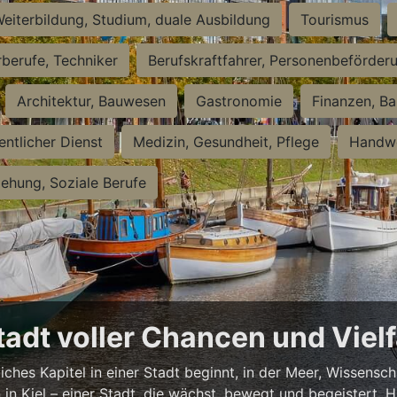
eiterbildung, Studium, duale Ausbildung
Tourismus
rberufe, Techniker
Berufskraftfahrer, Personenbeförder
Architektur, Bauwesen
Gastronomie
Finanzen, Ba
entlicher Dienst
Medizin, Gesundheit, Pflege
Handwe
iehung, Soziale Berufe
Stadt voller Chancen und Vielf
iches Kapitel in einer Stadt beginnt, in der Meer, Wissensc
en in Kiel – einer Stadt, die wächst, bewegt und begeistert.