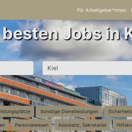
Für Arbeitgeber*innen
 besten Jobs in K
Ort, Stadt
ildungsplätze
Sonstige Dienstleistungen
Sicherheit
ten
Personalwesen
Assistenz, Sekretariat
Hilfsk