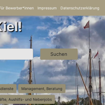
Für Bewerber*innen
Impressum
Datenschutzerklärung
iel!
Suchen
sdienste
Management, Beratung
räfte, Aushilfs- und Nebenjobs