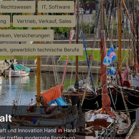
Rechtswesen
IT, Software
ung
Vertrieb, Verkauf, Sales
nken, Versicherungen
rk, gewerblich technische Berufe
alt
haft und Innovation Hand in Hand
 Hier treffen modernste Forschung