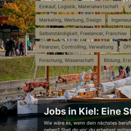
Einkauf, Logistik, Materialwirtschaft
W
Marketing, Werbung, Design
Ingenieu
Selbstständigkeit, Freelancer, Franchise
Finanzen, Controlling, Verwaltung
Öff
Forschung, Wissenschaft
Bildung, Erz
Jobs in Kiel: Eine 
Wie wäre es, wenn dein nächstes berufl
gehen? Stell dir vor, du arbeitest mitt