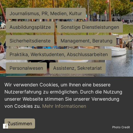
Journalismus, PR, Medien, Kultur
Ausbildungsplätze
Sonstige Dienstleistungen
Sicherheitsdienste
Management, Beratung
Praktika, Werkstudenten, Abschlussarbeiten
Personalwesen
Assistenz, Sekretariat
Hilfskräfte, Aushilfs- und Nebenjobs
Wir verwenden Cookies, um Ihnen eine bessere
Nutzererfahrung zu ermöglichen. Durch die Nutzung
Einkauf, Logistik, Materialwirtschaft
unserer Webseite stimmen Sie unserer Verwendung
von Cookies zu.
Mehr Informationen
Weiterbildung, Studium, duale Ausbildung
Tourismus
Rechtswesen
IT, Software
Zustimmen
Photo Credit