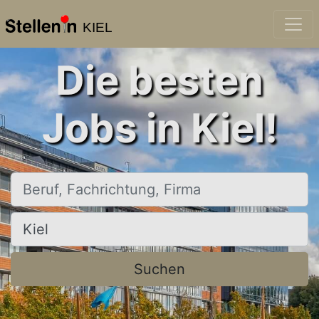
KIEL
Die besten
Jobs in Kiel!
Beruf, Fachrichtung, Firma
Ort, Stadt
Suchen