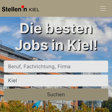
KIEL
Die besten
Jobs in Kiel!
Beruf, Fachrichtung, Firma
Ort, Stadt
Suchen