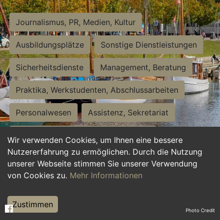
Journalismus, PR, Medien, Kultur
Ausbildungsplätze
Sonstige Dienstleistungen
Sicherheitsdienste
Management, Beratung
Praktika, Werkstudenten, Abschlussarbeiten
Personalwesen
Assistenz, Sekretariat
Hilfskräfte, Aushilfs- und Nebenjobs
Wir verwenden Cookies, um Ihnen eine bessere
Nutzererfahrung zu ermöglichen. Durch die Nutzung
Einkauf, Logistik, Materialwirtschaft
unserer Webseite stimmen Sie unserer Verwendung
von Cookies zu.
Mehr Informationen
Weiterbildung, Studium, duale Ausbildung
Tourismus
Rechtswesen
IT, Software
Zustimmen
Photo Credit