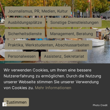
Journalismus, PR, Medien, Kultur
Ausbildungsplätze
Sonstige Dienstleistungen
Sicherheitsdienste
Management, Beratung
Praktika, Werkstudenten, Abschlussarbeiten
Personalwesen
Assistenz, Sekretariat
Hilfskräfte, Aushilfs- und Nebenjobs
Wir verwenden Cookies, um Ihnen eine bessere
Nutzererfahrung zu ermöglichen. Durch die Nutzung
Einkauf, Logistik, Materialwirtschaft
unserer Webseite stimmen Sie unserer Verwendung
von Cookies zu.
Mehr Informationen
Weiterbildung, Studium, duale Ausbildung
Tourismus
Rechtswesen
IT, Software
Zustimmen
Photo Credit