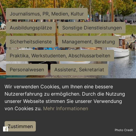
Journalismus, PR, Medien, Kultur
Ausbildungsplätze
Sonstige Dienstleistungen
Sicherheitsdienste
Management, Beratung
Praktika, Werkstudenten, Abschlussarbeiten
Personalwesen
Assistenz, Sekretariat
Hilfskräfte, Aushilfs- und Nebenjobs
Wir verwenden Cookies, um Ihnen eine bessere
Nutzererfahrung zu ermöglichen. Durch die Nutzung
Einkauf, Logistik, Materialwirtschaft
unserer Webseite stimmen Sie unserer Verwendung
von Cookies zu.
Mehr Informationen
Weiterbildung, Studium, duale Ausbildung
Tourismus
Rechtswesen
IT, Software
Zustimmen
Photo Credit