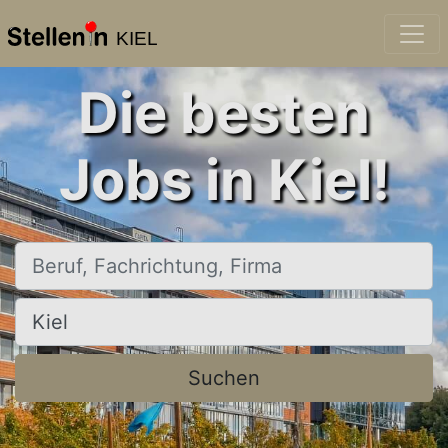
KIEL
Die besten
Jobs in Kiel!
Beruf, Fachrichtung, Firma
Ort, Stadt
Suchen