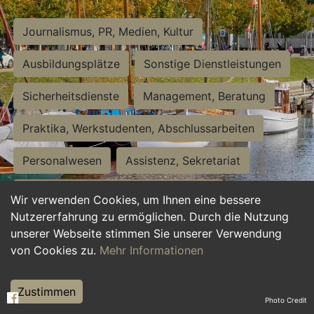
Journalismus, PR, Medien, Kultur
Ausbildungsplätze
Sonstige Dienstleistungen
Sicherheitsdienste
Management, Beratung
Praktika, Werkstudenten, Abschlussarbeiten
Personalwesen
Assistenz, Sekretariat
Hilfskräfte, Aushilfs- und Nebenjobs
Wir verwenden Cookies, um Ihnen eine bessere
Nutzererfahrung zu ermöglichen. Durch die Nutzung
Einkauf, Logistik, Materialwirtschaft
unserer Webseite stimmen Sie unserer Verwendung
von Cookies zu.
Mehr Informationen
Weiterbildung, Studium, duale Ausbildung
Tourismus
Rechtswesen
IT, Software
Zustimmen
Photo Credit