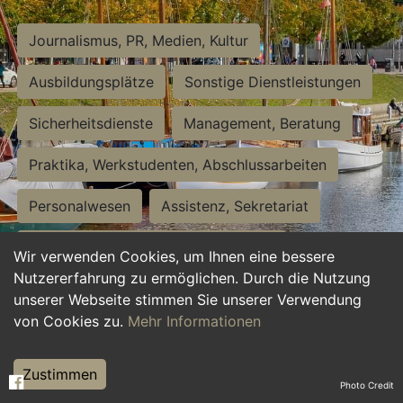
Journalismus, PR, Medien, Kultur
Ausbildungsplätze
Sonstige Dienstleistungen
Sicherheitsdienste
Management, Beratung
Praktika, Werkstudenten, Abschlussarbeiten
Personalwesen
Assistenz, Sekretariat
Hilfskräfte, Aushilfs- und Nebenjobs
Wir verwenden Cookies, um Ihnen eine bessere
Nutzererfahrung zu ermöglichen. Durch die Nutzung
Einkauf, Logistik, Materialwirtschaft
unserer Webseite stimmen Sie unserer Verwendung
von Cookies zu.
Mehr Informationen
Weiterbildung, Studium, duale Ausbildung
Tourismus
Rechtswesen
IT, Software
Zustimmen
Photo Credit