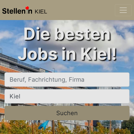
KIEL
Die besten
Jobs in Kiel!
Beruf, Fachrichtung, Firma
Ort, Stadt
Suchen