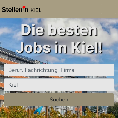
KIEL
Die besten
Jobs in Kiel!
Beruf, Fachrichtung, Firma
Ort, Stadt
Suchen