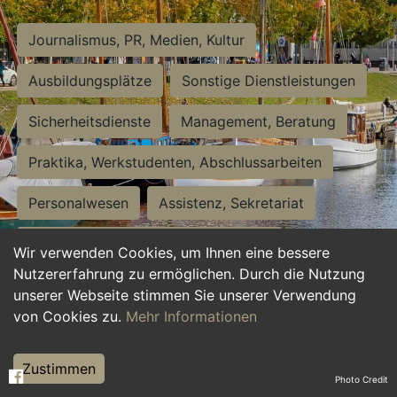
Journalismus, PR, Medien, Kultur
Ausbildungsplätze
Sonstige Dienstleistungen
Sicherheitsdienste
Management, Beratung
Praktika, Werkstudenten, Abschlussarbeiten
Personalwesen
Assistenz, Sekretariat
Hilfskräfte, Aushilfs- und Nebenjobs
Wir verwenden Cookies, um Ihnen eine bessere
Nutzererfahrung zu ermöglichen. Durch die Nutzung
Einkauf, Logistik, Materialwirtschaft
unserer Webseite stimmen Sie unserer Verwendung
von Cookies zu.
Mehr Informationen
Weiterbildung, Studium, duale Ausbildung
Tourismus
Rechtswesen
IT, Software
Zustimmen
Photo Credit