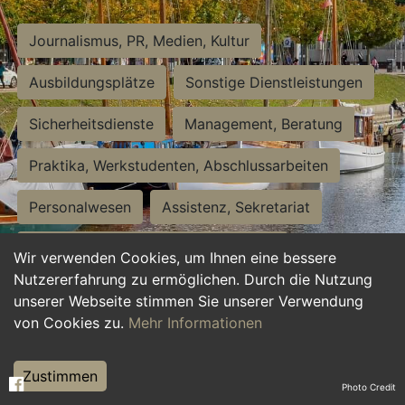
Journalismus, PR, Medien, Kultur
Ausbildungsplätze
Sonstige Dienstleistungen
Sicherheitsdienste
Management, Beratung
Praktika, Werkstudenten, Abschlussarbeiten
Personalwesen
Assistenz, Sekretariat
Hilfskräfte, Aushilfs- und Nebenjobs
Wir verwenden Cookies, um Ihnen eine bessere
Nutzererfahrung zu ermöglichen. Durch die Nutzung
Einkauf, Logistik, Materialwirtschaft
unserer Webseite stimmen Sie unserer Verwendung
von Cookies zu.
Mehr Informationen
Weiterbildung, Studium, duale Ausbildung
Tourismus
Rechtswesen
IT, Software
Zustimmen
Photo Credit