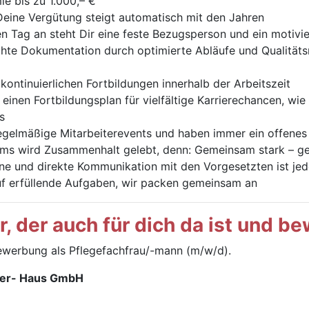
e bis zu 1.000,– €
eine Vergütung steigt automatisch mit den Jahren
 Tag an steht Dir eine feste Bezugsperson und ein motivie
hte Dokumentation durch optimierte Abläufe und Qualität
 kontinuierlichen Fortbildungen innerhalb der Arbeitszeit
r einen Fortbildungsplan für vielfältige Karrierechancen, wi
s
egelmäßige Mitarbeiterevents und haben immer ein offenes O
ams wird Zusammenhalt gelebt, denn: Gemeinsam stark – g
ne und direkte Kommunikation mit den Vorgesetzten ist jed
uf erfüllende Aufgaben, wir packen gemeinsam an
 der auch für dich da ist und bew
Bewerbung als Pflegefachfrau/-mann (m/w/d).
ber- Haus GmbH