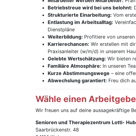
Mitarbeiter werben Mitarbeiter:
Prämi
Betriebstreue wird bei uns belohnt:
D
Strukturierte Einarbeitung:
Vom ersten
Entlastung im Arbeitsalltag:
Vereinfac
Dienstpläne
Weiterbildung:
Profitiere von unseren
Karrierechancen:
Wir erstellen mit di
Praxisanleiter (w/m/d) in unserem Hau
Gelebte Wertschätzung:
Wir bieten r
Familiäre Atmosphäre:
In unseren Te
Kurze Abstimmungswege
– eine offe
Abwechslung garantiert:
Freu dich a
Wähle einen Arbeitgeber,
Wir freuen uns auf deine aussagekräftige 
Senioren und Therapiezentrum Lotti- Hu
Saarbrückenstr. 48