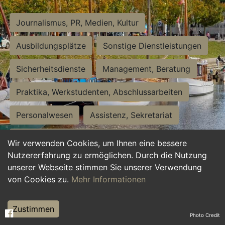
Journalismus, PR, Medien, Kultur
Ausbildungsplätze
Sonstige Dienstleistungen
Sicherheitsdienste
Management, Beratung
Praktika, Werkstudenten, Abschlussarbeiten
Personalwesen
Assistenz, Sekretariat
Hilfskräfte, Aushilfs- und Nebenjobs
Wir verwenden Cookies, um Ihnen eine bessere
Nutzererfahrung zu ermöglichen. Durch die Nutzung
Einkauf, Logistik, Materialwirtschaft
unserer Webseite stimmen Sie unserer Verwendung
von Cookies zu.
Mehr Informationen
Weiterbildung, Studium, duale Ausbildung
Tourismus
Rechtswesen
IT, Software
Zustimmen
Photo Credit