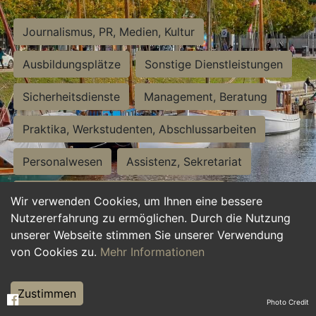
Journalismus, PR, Medien, Kultur
Ausbildungsplätze
Sonstige Dienstleistungen
Sicherheitsdienste
Management, Beratung
Praktika, Werkstudenten, Abschlussarbeiten
Personalwesen
Assistenz, Sekretariat
Hilfskräfte, Aushilfs- und Nebenjobs
Wir verwenden Cookies, um Ihnen eine bessere
Nutzererfahrung zu ermöglichen. Durch die Nutzung
Einkauf, Logistik, Materialwirtschaft
unserer Webseite stimmen Sie unserer Verwendung
von Cookies zu.
Mehr Informationen
Weiterbildung, Studium, duale Ausbildung
Tourismus
Rechtswesen
IT, Software
Zustimmen
Photo Credit