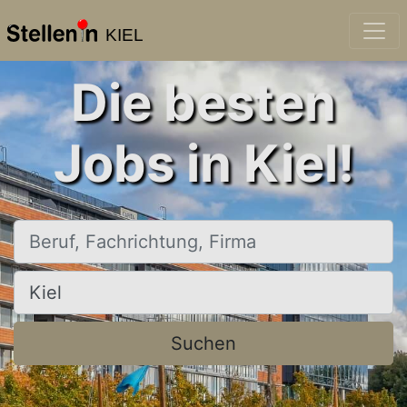
KIEL
Die besten
Jobs in Kiel!
Beruf, Fachrichtung, Firma
Ort, Stadt
Suchen