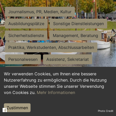
Journalismus, PR, Medien, Kultur
Ausbildungsplätze
Sonstige Dienstleistungen
Sicherheitsdienste
Management, Beratung
Praktika, Werkstudenten, Abschlussarbeiten
Personalwesen
Assistenz, Sekretariat
Hilfskräfte, Aushilfs- und Nebenjobs
Wir verwenden Cookies, um Ihnen eine bessere
Nutzererfahrung zu ermöglichen. Durch die Nutzung
Einkauf, Logistik, Materialwirtschaft
unserer Webseite stimmen Sie unserer Verwendung
von Cookies zu.
Mehr Informationen
Weiterbildung, Studium, duale Ausbildung
Tourismus
Rechtswesen
IT, Software
Zustimmen
Photo Credit