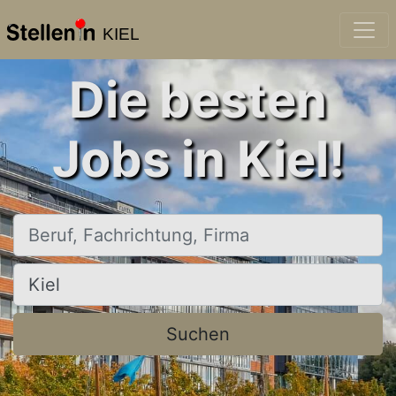
KIEL
Die besten
Jobs in Kiel!
Beruf, Fachrichtung, Firma
Ort, Stadt
Suchen