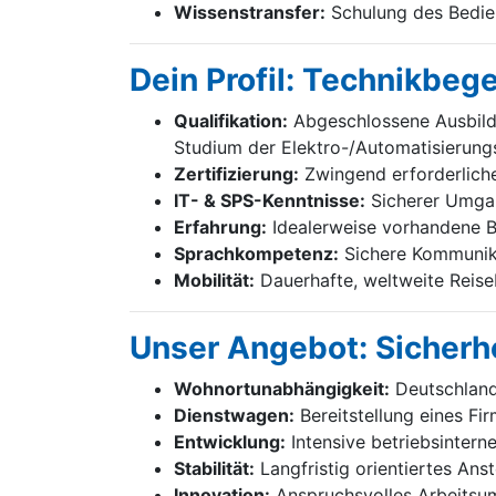
Wissenstransfer:
Schulung des Bedien
Dein Profil: Technikbeg
Qualifikation:
Abgeschlossene Ausbildu
Studium der Elektro-/Automatisierung
Zertifizierung:
Zwingend erforderliche 
IT- & SPS-Kenntnisse:
Sicherer Umgan
Erfahrung:
Idealerweise vorhandene B
Sprachkompetenz:
Sichere Kommunika
Mobilität:
Dauerhafte, weltweite Reiseb
Unser Angebot: Sicherhe
Wohnortunabhängigkeit:
Deutschland
Dienstwagen:
Bereitstellung eines F
Entwicklung:
Intensive betriebsintern
Stabilität:
Langfristig orientiertes Ans
Innovation:
Anspruchsvolles Arbeitsum