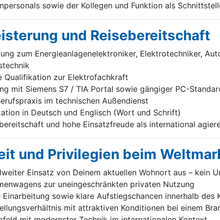
personals sowie der Kollegen und Funktion als Schnittstell
eisterung und Reisebereitschaft
ng zum Energieanlagenelektroniker, Elektrotechniker, Aut
stechnik
Qualifikation zur Elektrofachkraft
g mit Siemens S7 / TIA Portal sowie gängiger PC-Standa
erufspraxis im technischen Außendienst
tion in Deutsch und Englisch (Wort und Schrift)
ereitschaft und hohe Einsatzfreude als international agie
it und Privilegien beim Weltmar
weiter Einsatz von Deinem aktuellen Wohnort aus – kein U
irmenwagens zur uneingeschränkten privaten Nutzung
e Einarbeitung sowie klare Aufstiegschancen innerhalb des
tellungsverhältnis mit attraktiven Konditionen bei einem Br
feld mit modernster Technik im internationalen Kontext